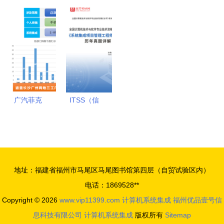
络与系统集
芯片的对应
集成中的系
力，一秒净
成技术》
关系 && 系
统方法与实
烟 美大集
高职高专教
统集成的角
用工具资源
成灶如何以
材的实用指
色探析
探索——以
系统集成思
南与系统化
CSDN下载
维重新定义
学习路径
平台为例
厨房科技
广汽菲克
ITSS（信
以致远互联
息技术服务
COP构筑智
标准）下的
慧运营管理
IT服务生命
中枢，驱动
周期解析
地址：福建省福州市马尾区马尾图书馆第四层（自贸试验区内）
企业数字化
电话：1869528**
集成与升级
Copyright © 2026
www.vip11399.com
计算机系统集成
福州优品壹号信
息科技有限公司
计算机系统集成
版权所有
Sitemap