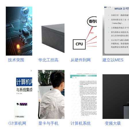
技术突围
华北工控高
从硬件到网
建立以MES
从国内布局
性能嵌入式
络 计算机
系统为核心
到海外生长
计算机
核心基础综
的智慧工厂
——安防智
为“智慧应
合解析
计算机系统
能化系统集
急”城市系
集成的实践
成新路径
统建设保驾
与未来
护航
《计算机网
显卡与手机
计算机系统
变频大吸