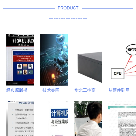
PRODUCT
----------------
经典原版书
技术突围
华北工控高
从硬件到网
库中计算机
从国内布局
性能嵌入式
络 计算机
系统集成方
到海外生长
计算机
核心基础综
法的深度解
——安防智
为“智慧应
合解析
析
能化系统集
急”城市系
成新路径
统建设保驾