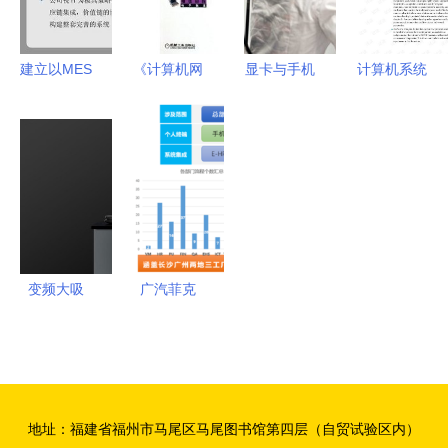
护航
建立以MES
《计算机网
显卡与手机
计算机系统
系统为核心
络与系统集
芯片的对应
集成中的系
的智慧工厂
成技术》
关系 && 系
统方法与实
计算机系统
高职高专教
统集成的角
用工具资源
集成的实践
材的实用指
色探析
探索——以
与未来
南与系统化
CSDN下载
学习路径
平台为例
变频大吸
广汽菲克
力，一秒净
以致远互联
烟 美大集
COP构筑智
成灶如何以
慧运营管理
系统集成思
中枢，驱动
地址：福建省福州市马尾区马尾图书馆第四层（自贸试验区内）
维重新定义
企业数字化